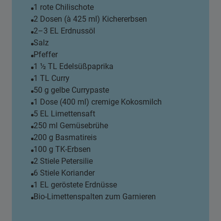
1 rote Chilischote
2 Dosen (à 425 ml) Kichererbsen
2–3 EL Erdnussöl
Salz
Pfeffer
1 ½ TL Edelsüßpaprika
1 TL Curry
50 g gelbe Currypaste
1 Dose (400 ml) cremige Kokosmilch
5 EL Limettensaft
250 ml Gemüsebrühe
200 g Basmatireis
100 g TK-Erbsen
2 Stiele Petersilie
6 Stiele Koriander
1 EL geröstete Erdnüsse
Bio-Limettenspalten zum Garnieren