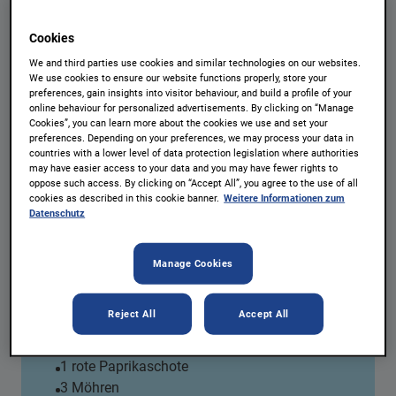
Cookies
Scharf-fruchtiges
We and third parties use cookies and similar technologies on our websites.
We use cookies to ensure our website functions properly, store your
preferences, gain insights into visitor behaviour, and build a profile of your
Kichererbsencurry (vegan)
online behaviour for personalized advertisements. By clicking on “Manage
Cookies”, you can learn more about the cookies we use and set your
preferences. Depending on your preferences, we may process your data in
Portionen:
4 Personen
countries with a lower level of data protection legislation where authorities
natreen® Mandarin-Orangen
may have easier access to your data and you may have fewer rights to
oppose such access. By clicking on “Accept All”, you agree to the use of all
REZEPT AUSDRUCKEN
cookies as described in this cookie banner.
Weitere Informationen zum
Datenschutz
Manage Cookies
Zutaten
1 Glas (370 ml) natreen® Mandarin-Orangen
Reject All
Accept All
2 Zwiebeln
2 Knoblauchzehen
1 rote Paprikaschote
3 Möhren