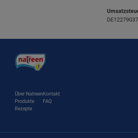
Umsatzsteue
DE1227903
Über Natreen
Kontakt
Produkte
FAQ
Rezepte