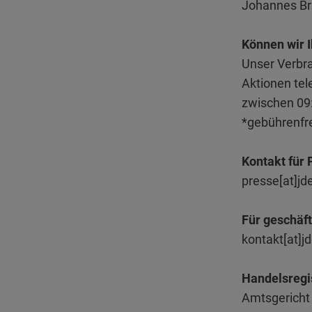
Johannes B
Können wir 
Unser Verbra
Aktionen tel
zwischen 09:
*gebührenfre
Kontakt für
presse[at]j
Für geschäf
kontakt[at]j
Handelsregi
Amtsgericht