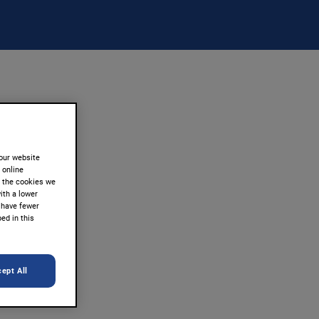
our website
r online
t the cookies we
ith a lower
 have fewer
ed in this
n, Arnd
ept All