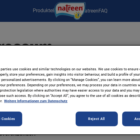
Produkte
Rezepte
Über Natreen
FAQ
ressum
UWE EGBERTS DE GmbH
 parties use cookies and similar technologies on our websites. We use cookies to ensure 
rtier 5
perly, store your preferences, gain insights into visitor behaviour, and build a profile of you
r personalized advertisements. By clicking on “Manage Cookies”, you can learn more abou
en
your preferences. Depending on your preferences, we may process your data in countries w
a protection legislation where authorities may have easier access to your data and you may
ose such access. By clicking on “Accept All”, you agree to the use of all cookies as describ
hrer:
r.
Weitere Informationen zum Datenschutz
er, Michael Baminger, Gerald Hammer, Suitbert Hellman
ch Ansteeg
 Cookies
Reject All
Acc
svorsitzender: