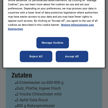
online behaviour for personalized advertisements. By clicking on “Manage
Cookies”, you can learn more about the cookies we use and set your
preferences. Depending on your preferences, we may process your data in
countries with a lower level of data protection legislation where authorities
may have easier access to your data and you may have fewer rights to
Chili Ente mit Apfel-Spinatsalat
oppose such access. By clicking on “Accept All”, you agree to the use of all
cookies as described in this cookie banner.
Weitere Informationen zum
und Kresse
Datenschutz
Portionen:
4 Personen
Manage Cookies
natreen® Apfelmus
REZEPT AUSDRUCKEN
Reject All
Accept All
Zutaten
4 Entenkeulen ca.600-900 g
Salz, Pfeffer, lngwer frisch
2 frische Chilischoten mild
2 Apfel Gala Royal
400 g Babyspinatsalat