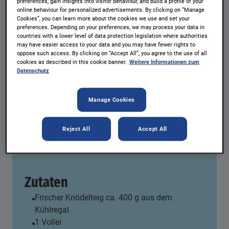
preferences, gain insights into visitor behaviour, and build a profile of your
online behaviour for personalized advertisements. By clicking on “Manage
Cookies”, you can learn more about the cookies we use and set your
preferences. Depending on your preferences, we may process your data in
countries with a lower level of data protection legislation where authorities
Buchweizen-Ravioli gefüllt mit
may have easier access to your data and you may have fewer rights to
oppose such access. By clicking on “Accept All”, you agree to the use of all
Erdbeerkonfitüre und
cookies as described in this cookie banner.
Weitere Informationen zum
Datenschutz
Sauerrahm
Manage Cookies
Portionen:
4 Personen
Natreen® Erdbeerkonfitüre
Reject All
Accept All
REZEPT AUSDRUCKEN
Zutaten
Frischer Knödelteig ca. 400 g aus dem
Kühlregal
1 Vollei