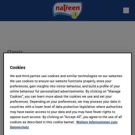
Classic
Tablettenbeutel 2PC
Cookies
We and third parties use cookies and similar technologies on our websites.
We use cookies to ensure our website functions properly, store your
Tabletten
preferences, gain insights into visitor behaviour, and build a profile of your
online behaviour for personalized advertisements. By clicking on “Manage
Cookies”, you can learn more about the cookies we use and set your
Mit den Classic Tabletten von natreen® lassen
preferences. Depending on your preferences, we may process your data in
countries with a lower level of data protection legislation where authorities
sich heiße Getränke auch ganz ohne Zucker
may have easier access to your data and you may have fewer rights to
oppose such access. By clicking on “Accept All”, you agree to the use of all
süßen. Dank der kalorienfreien Süße können Sie
cookies as described in this cookie banner.
Weitere Informationen zum
Ihren Kaffee oder Tee dennoch süß genießen –
Datenschutz